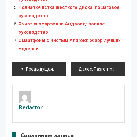
Полная очистка жесткого диска: пошаговое
руководство
Очистка смартфона Андроид: полное
руководство
Смартфоны с чистым Android: обзор лучших
моделей
Навигация
Предыдущая:
Установка и использование программ на
Далее:
Разгон Intel i7 4770k: пошаговое руководство
по
записям
Redactor
Связанные записи