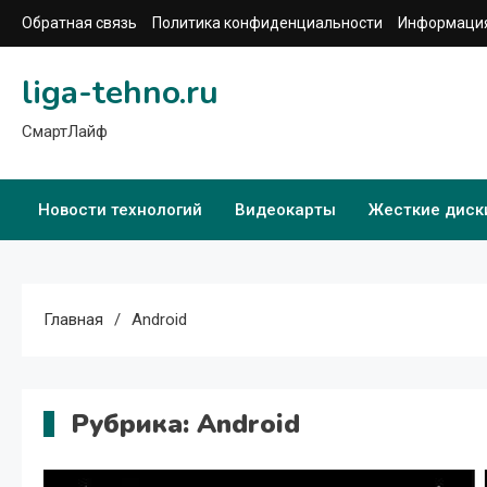
Перейти
Обратная связь
Политика конфиденциальности
Информация
к
содержимому
liga-tehno.ru
СмартЛайф
Новости технологий
Видеокарты
Жесткие диск
Главная
Android
Рубрика:
Android