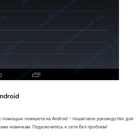
ndroid
 с помощью планшета на Android – пошаговое руководство для
даже новичкам. Подключитесь к сети без проблем!