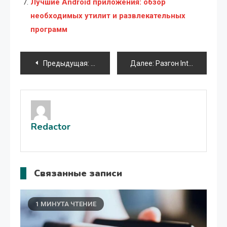
Лучшие Android приложения: обзор
необходимых утилит и развлекательных
программ
Навигация
Предыдущая:
Выбор жесткого диска: HDD или SSD?
Далее:
Разгон Intel i7 4770K: Пошаговое руководство
по
записям
Redactor
Связанные записи
1 МИНУТА ЧТЕНИЕ