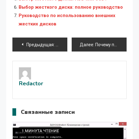
Выбор жесткого диска: полное руководство
Руководство по использованию внешних
жестких дисков
Навигация
Предыдущая:
Разгон процессора Intel Core i3 550
Далее:
Почему планшет Android не включается, но заряжается
по
записям
Redactor
Связанные записи
1 МИНУТА ЧТЕНИЕ