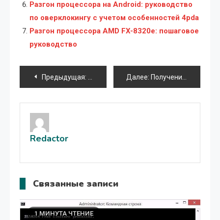
Разгон процессора на Android: руководство
по оверклокингу с учетом особенностей 4pda
Разгон процессора AMD FX-8320e: пошаговое
руководство
Навигация
Предыдущая:
Подключение внешней клавиатуры к пл
Далее:
Получение администраторских прав на ноутбуке
по
записям
Redactor
Связанные записи
1 МИНУТА ЧТЕНИЕ