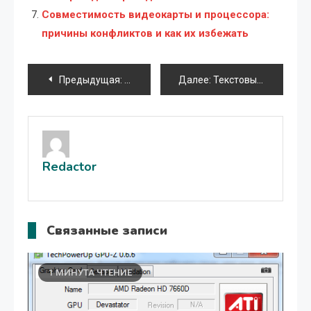
Совместимость видеокарты и процессора:
причины конфликтов и как их избежать
Навигация
Предыдущая:
Обзор популярных программ IP-телефо
Далее:
Текстовые редакторы для смартфонов: обзор популярных вариантов
по
записям
Redactor
Связанные записи
1 МИНУТА ЧТЕНИЕ