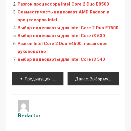
Разгон процессора Intel Core 2 Duo E8500
Совместимость видеокарт AMD Radeon и
процессоров Intel
Выбор видеокарты для Intel Core 2 Duo E7500
Выбор видеокарты для Intel Core i3 530
Разгон Intel Core 2 Duo E4500: пошаговое
руководство
Выбор видеокарты для Intel Core i3 540
Навигация
Предыдущая:
Запись звука и видео на Android: полно
Далее:
Выбор музыкальных приложений и программ для смартфона
по
записям
Redactor