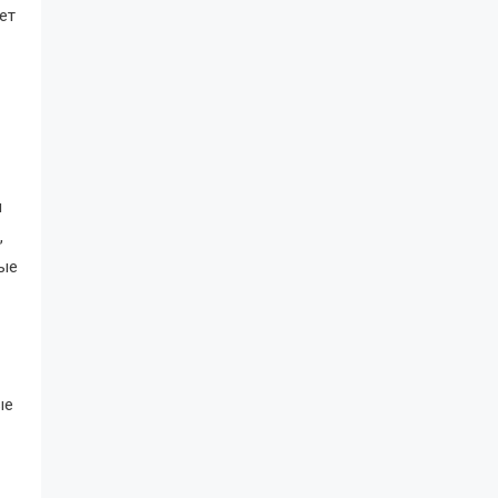
ет
ы
,
ные
ые