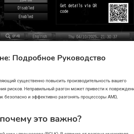
не: Подробное Руководство
оляющий существенно повысить производительность вашего
ания рисков. Неправильный разгон может привести к поврежден
как безопасно и эффективно разгонять процессоры AMD,
 почему это важно?
ой шины процессора (BCLK). В отличие от разгона множителя,