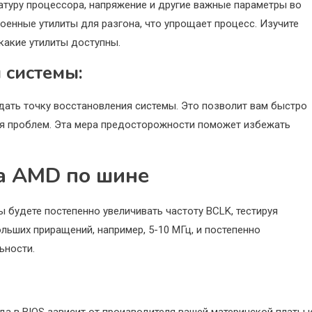
атуру процессора, напряжение и другие важные параметры во
оенные утилиты для разгона, что упрощает процесс. Изучите
какие утилиты доступны.
 системы:
дать точку восстановления системы. Это позволит вам быстро
ия проблем. Эта мера предосторожности поможет избежать
ра AMD по шине
ы будете постепенно увеличивать частоту BCLK, тестируя
льших приращений, например, 5-10 МГц, и постепенно
ьности.
да в BIOS зависит от производителя вашей материнской платы 