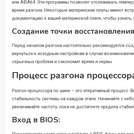
или AIDA64. Эти программы позволят отслеживать темпер
время разгона. Некоторые материнские платы имеют встр
документацию к вашей материнской плате, чтобы узнать, 
Создание точки восстановления
Перед началом разгона настоятельно рекомендуется соз
вернуться к исходным настройкам в случае возникновен
серьезных проблем и сэкономит время и нервы.
Процесс разгона процессо
Разгон процессора по шине – это итеративный процесс. В
стабильность системы на каждом этапе. Начинайте с небо
увеличивайте частоту, пока не достигнете предела стабил
Вход в BIOS:
Перезагрузите компьютер и войдите в BIOS. Ключ для вхо