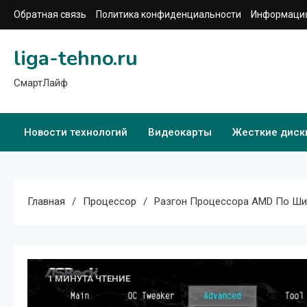
Перейти
Обратная связь
Политика конфиденциальности
Информация
к
содержимому
liga-tehno.ru
СмартЛайф
Новости технологий
Видеокарты
Жесткие диск
Главная
Процессор
Разгон Процессора AMD По Ши
1 МИНУТА ЧТЕНИЕ