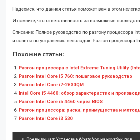
Надеемся, что данная статья поможет вам в этом нелегко
И помните, что ответственность за возможные последств
Описание: Полное руководство по разгону процессора Int
и советы по устранению неполадок. Разгон процессора Int
Похожие статьи:
Разгон процессора с Intel Extreme Tuning Utility (Int
Разгон Intel Core i5 760: пошаговое руководство
Разгон Intel Core i7-2630QM
Intel Core i5 4460: обзор характеристик и произво
Разгон Intel Core i5 4460 через BIOS
Разгон процессора: риски, преимущества и метод
Разгон Intel Core i3 530
Навигация
Предыдущая:
Установка WhatsApp на ноутбук: подробное руководство