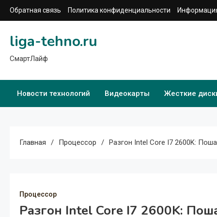
Перейти
Обратная связь
Политика конфиденциальности
Информация
к
содержимому
liga-tehno.ru
СмартЛайф
Новости технологий
Видеокарты
Жесткие диск
Главная
Процессор
Разгон Intel Core I7 2600K: По
Процессор
Разгон Intel Core I7 2600K: По