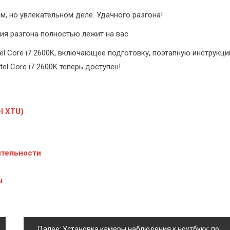
м, но увлекательном деле. Удачного разгона!
ия разгона полностью лежит на вас.
el Core i7 2600K, включающее подготовку, поэтапную инструкц
el Core i7 2600K теперь доступен!
el XTU)
дительности
ы
Далее:
Установка камеры наблюдения к ноутбуку: пошаговое руководство