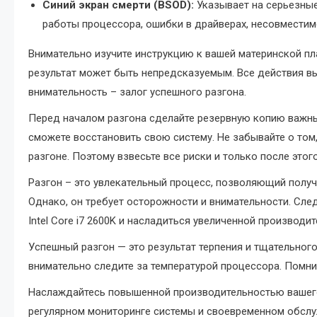
Синий экран смерти (BSOD):
Указывает на серьезные
работы процессора, ошибки в драйверах, несовместим
Внимательно изучите инструкцию к вашей материнской плат
результат может быть непредсказуемым. Все действия вы 
внимательность – залог успешного разгона.
Перед началом разгона сделайте резервную копию важны
сможете восстановить свою систему. Не забывайте о том
разгоне. Поэтому взвесьте все риски и только после этог
Разгон – это увлекательный процесс, позволяющий полу
Однако, он требует осторожности и внимательности. Сл
Intel Core i7 2600K и насладиться увеличенной производи
Успешный разгон — это результат терпения и тщательного
внимательно следите за температурой процессора. Помни
Наслаждайтесь повышенной производительностью вашего
регулярном мониторинге системы и своевременном обсл