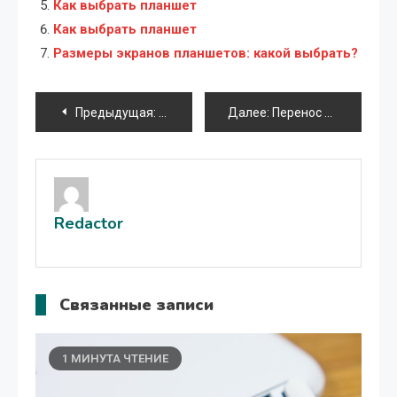
Как выбрать планшет
Как выбрать планшет
Размеры экранов планшетов: какой выбрать?
Навигация
Предыдущая:
Лучшие приложения для смартфонов Ji
Далее:
Перенос операционной системы с ноутбука на компьютер
по
записям
Redactor
Связанные записи
1 МИНУТА ЧТЕНИЕ