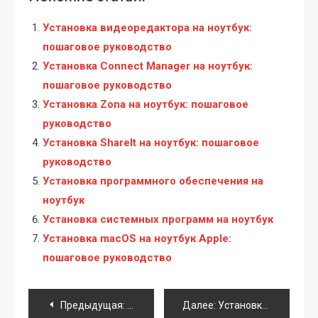
Установка видеоредактора на ноутбук:
пошаговое руководство
Установка Connect Manager на ноутбук:
пошаговое руководство
Установка Zona на ноутбук: пошаговое
руководство
Установка ShareIt на ноутбук: пошаговое
руководство
Установка программного обеспечения на
ноутбук
Установка системных программ на ноутбук
Установка macOS на ноутбук Apple:
пошаговое руководство
Навигация
Предыдущая:
Прослушивание радио на планшете
Далее:
Установка WeChat на ноутбук: пошаговое руководство