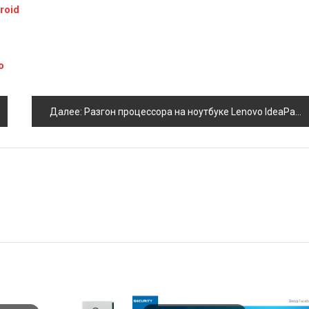
roid
о
Далее:
Разгон процессора на ноутбуке Lenovo IdeaPad 110: руководство и риски