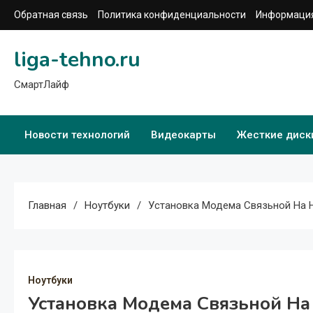
Перейти
Обратная связь
Политика конфиденциальности
Информация
к
содержимому
liga-tehno.ru
СмартЛайф
Новости технологий
Видеокарты
Жесткие диск
Главная
Ноутбуки
Установка Модема Связьной На 
Ноутбуки
Установка Модема Связьной На