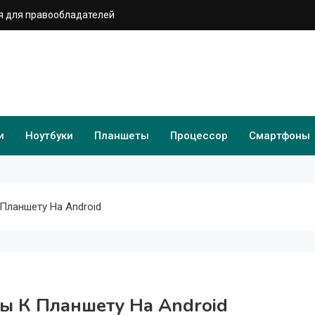
 для правообладателей
и
Ноутбуки
Планшеты
Процессор
Смартфоны
Планшету На Android
ы К Планшету На Android