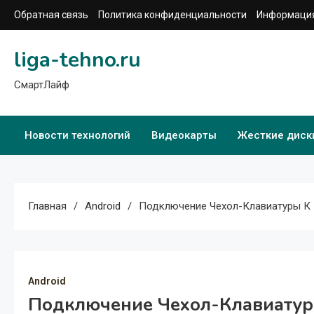
Перейти
Обратная связь
Политика конфиденциальности
Информация
к
содержимому
liga-tehno.ru
СмартЛайф
Новости технологий
Видеокарты
Жесткие диск
Главная
Android
Подключение Чехол-Клавиатуры К 
Android
Подключение Чехол-Клавиатур