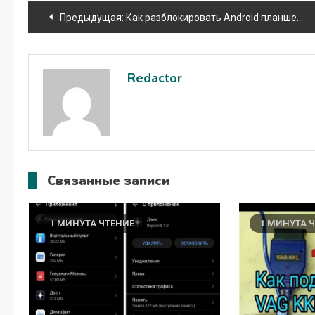
Навигация
Предыдущая:
Как разблокировать Android планшет если забыл графический ключ
по
записям
Redactor
Связанные записи
1 МИНУТА ЧТЕНИЕ
1 МИНУТА 