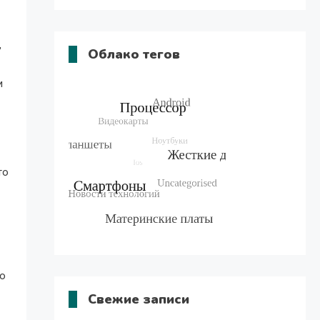
,
Облако тегов
и
то
но
Свежие записи