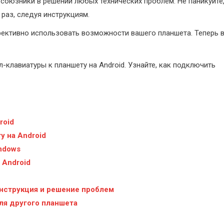
 союзники в решении любых технических проблем. Не паникуйте
 раз, следуя инструкциям.
ективно использовать возможности вашего планшета. Теперь 
клавиатуры к планшету на Android. Узнайте, как подключить
roid
 на Android
ndows
 Android
инструкция и решение проблем
ля другого планшета