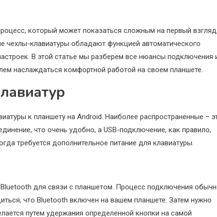
процесс, который может показаться сложным на первый взгляд
ые чехлы-клавиатуры обладают функцией автоматического
астроек. В этой статье мы разберем все нюансы подключения 
блем наслаждаться комфортной работой на своем планшете.
лавиатур
атуры к планшету на Android. Наиболее распространенные – э
единение, что очень удобно, а USB-подключение, как правило,
когда требуется дополнительное питание для клавиатуры.
Bluetooth для связи с планшетом. Процесс подключения обыч
ься, что Bluetooth включен на вашем планшете. Затем нужно
елается путем удержания определенной кнопки на самой